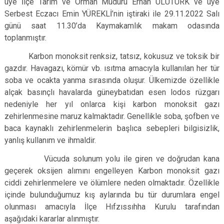
üye İlçe Tarım ve Orman Müdürü Erhan ULUTÜRK ve üye
Serbest Eczacı Emin YÜREKLİ’nin iştiraki ile 29.11.2022 Salı
günü saat 11
.30
’da Kaymakamlık makam odasında
toplanmıştır.
Karbon monoksit renksiz, tatsız, kokusuz ve toksik bir
gazdır. Havagazı, kömür vb. ısıtma amacıyla kullanılan her tür
soba ve ocakta yanma sırasında oluşur. Ülkemizde özellikle
alçak basınçlı havalarda güneybatıdan esen lodos rüzgarı
nedeniyle her yıl onlarca kişi karbon monoksit gazı
zehirlenmesine maruz kalmaktadır. Genellikle soba, şofben ve
baca kaynaklı zehirlenmelerin başlıca sebepleri bilgisizlik,
yanlış kullanım ve ihmaldir.
Vücuda solunum yolu ile giren ve doğrudan kana
geçerek oksijen alımını engelleyen Karbon monoksit gazı
ciddi zehirlenmelere ve ölümlere neden olmaktadır. Özellikle
içinde bulunduğumuz kış aylarında bu tür durumlara engel
olunması amacıyla İlçe Hıfzıssıhha Kurulu tarafından
aşağıdaki kararlar alınmıştır.