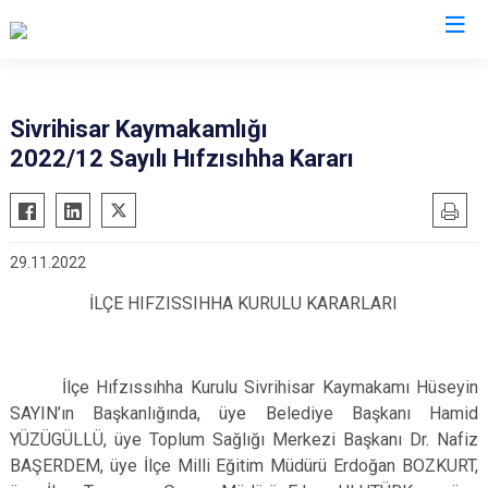
Eskişehir
Sivrihisar Kaymakamlığı
2022/12 Sayılı Hıfzısıhha Kararı
Alpu
Mihalgazi
Beylikova
Mihalıççık
Çifteler
Sarıcakaya
29.11.2022
Günyüzü
Seyitgazi
İLÇE HIFZISSIHHA KURULU KARARLARI
Han
Sivrihisar
İnönü
Odunpazarı
Mahmudiye
Tepebaşı
İlçe Hıfzıssıhha Kurulu Sivrihisar Kaymakamı Hüseyin
SAYIN’ın Başkanlığında, üye Belediye Başkanı Hamid
YÜZÜGÜLLÜ, üye Toplum Sağlığı Merkezi Başkanı Dr. Nafiz
BAŞERDEM, üye İlçe Milli Eğitim Müdürü Erdoğan BOZKURT,