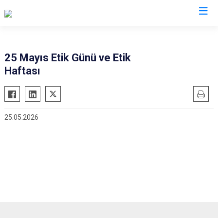
Eskişehir
25 Mayıs Etik Günü ve Etik
Haftası
Alpu
Mihalgazi
Beylikova
Mihalıççık
Çifteler
Sarıcakaya
25.05.2026
Günyüzü
Seyitgazi
Han
Sivrihisar
İnönü
Odunpazarı
Mahmudiye
Tepebaşı