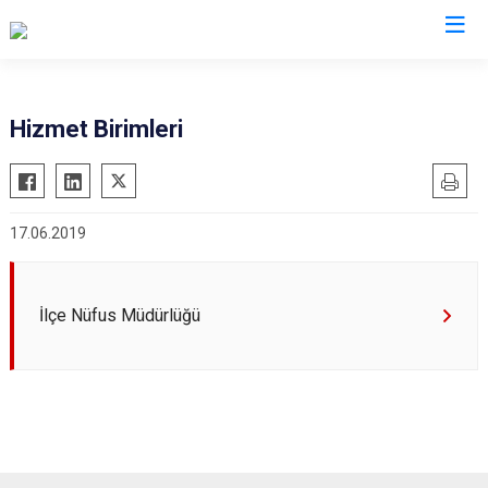
Eskişehir
Hizmet Birimleri
Alpu
Mihalgazi
Beylikova
Mihalıççık
17.06.2019
Çifteler
Sarıcakaya
Günyüzü
Seyitgazi
Han
Sivrihisar
İlçe Nüfus Müdürlüğü
İnönü
Odunpazarı
Mahmudiye
Tepebaşı