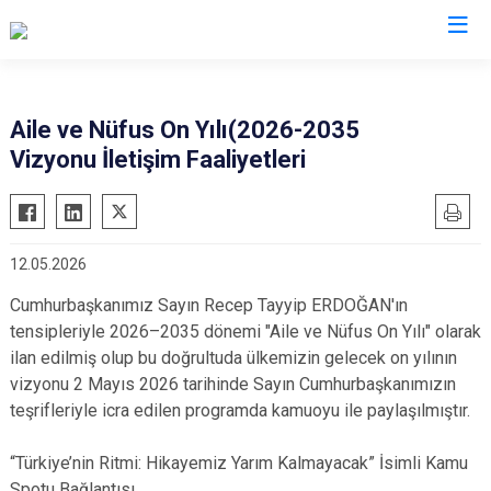
Eskişehir
Aile ve Nüfus On Yılı(2026-2035
Vizyonu İletişim Faaliyetleri
Alpu
Mihalgazi
Beylikova
Mihalıççık
Çifteler
Sarıcakaya
12.05.2026
Günyüzü
Seyitgazi
Cumhurbaşkanımız Sayın Recep Tayyip ERDOĞAN'ın
Han
Sivrihisar
tensipleriyle 2026–2035 dönemi "Aile ve Nüfus On Yılı" olarak
İnönü
Odunpazarı
ilan edilmiş olup bu doğrultuda ülkemizin gelecek on yılının
Mahmudiye
Tepebaşı
vizyonu 2 Mayıs 2026 tarihinde Sayın Cumhurbaşkanımızın
teşrifleriyle icra edilen programda kamuoyu ile paylaşılmıştır.
“Türkiye’nin Ritmi: Hikayemiz Yarım Kalmayacak” İsimli Kamu
Spotu Bağlantısı