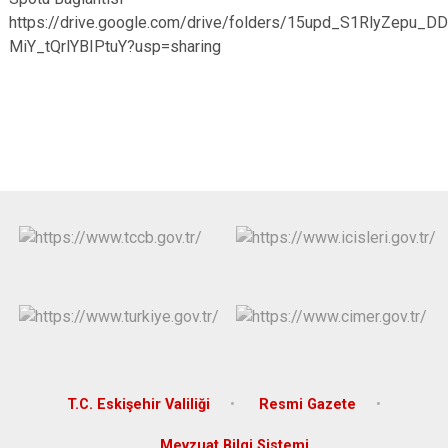
https://drive.google.com/drive/folders/15upd_S1RlyZepu_DD
MiY_tQrlYBIPtuY?usp=sharing
T.C. Eskişehir Valiliği
Resmi Gazete
Mevzuat Bilgi Sistemi