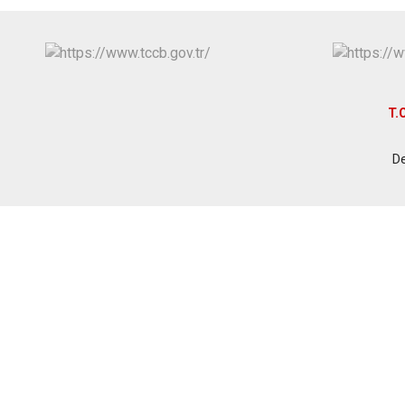
T.C
De