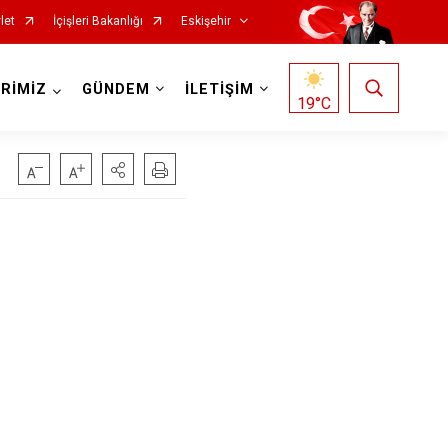
let
İçişleri Bakanlığı
Eskişehir
RİMİZ
GÜNDEM
İLETİŞİM
19
°C
Mihalgazi
Mihalıççık
Sarıcakaya
Seyitgazi