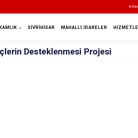
e-Dev
KAMLIK
SİVRİHİSAR
MAHALLİ İDARELER
HİZMETLE
Eskişehir
çlerin Desteklenmesi Projesi
Alpu
Beylikova
Çifteler
Günyüzü