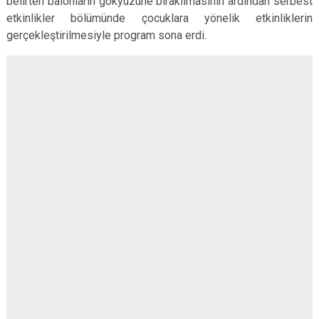
belirten balonların gökyüzüne bırakılmasının ardından serbest
etkinlikler bölümünde çocuklara yönelik etkinliklerin
gerçekleştirilmesiyle program sona erdi.