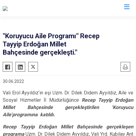
Eskişehir
"Koruyucu Aile Programı" Recep
Tayyip Erdoğan Millet
Alpu
Mihalgazi
Bahçesinde gerçekleşti."
Beylikova
Mihalıççık
Çifteler
Sarıcakaya
Günyüzü
Seyitgazi
30.06.2022
Han
Sivrihisar
Vali Erol Ayyıldız’ın eşi Uzm. Dr. Dilek Didem Ayyıldız, Aile ve
İnönü
Odunpazarı
Sosyal Hizmetler İl Müdürlüğünce
Recep Tayyip Erdoğan
Mahmudiye
Tepebaşı
Millet Bahçesinde gerçekleştirilen ‘Koruyucu
Aile’programına katıldı.
Recep Tayyip Erdoğan Millet Bahçesinde gerçekleşen
programa
Uzm. Dr. Dilek Didem Ayyıldız, Vali Yrd. Kubilay Ant