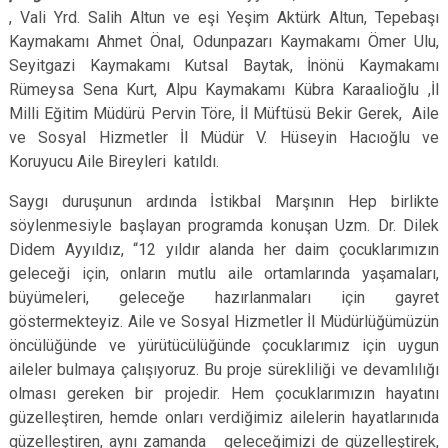
, Vali Yrd. Salih Altun ve eşi Yeşim Aktürk Altun, Tepebaşı
Kaymakamı Ahmet Önal, Odunpazarı Kaymakamı Ömer Ulu,
Seyitgazi Kaymakamı Kutsal Baytak, İnönü Kaymakamı
Rümeysa Sena Kurt, Alpu Kaymakamı Kübra Karaalioğlu ,İl
Milli Eğitim Müdürü Pervin Töre, İl Müftüsü Bekir Gerek, Aile
ve Sosyal Hizmetler İl Müdür V. Hüseyin Hacıoğlu ve
Koruyucu Aile Bireyleri katıldı.
Saygı duruşunun ardında İstikbal Marşının Hep birlikte
söylenmesiyle başlayan programda konuşan Uzm. Dr. Dilek
Didem Ayyıldız, “12 yıldır alanda her daim çocuklarımızın
geleceği için, onların mutlu aile ortamlarında yaşamaları,
büyümeleri, geleceğe hazırlanmaları için gayret
göstermekteyiz. Aile ve Sosyal Hizmetler İl Müdürlüğümüzün
öncülüğünde ve yürütücülüğünde çocuklarımız için uygun
aileler bulmaya çalışıyoruz. Bu proje sürekliliği ve devamlılığı
olması gereken bir projedir. Hem çocuklarımızın hayatını
güzelleştiren, hemde onları verdiğimiz ailelerin hayatlarınıda
güzelleştiren, aynı zamanda geleceğimizi de güzelleştirek,