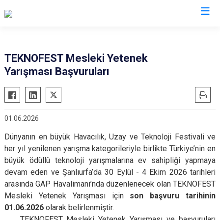
Eskişehir
TEKNOFEST Mesleki Yetenek
Yarışması Başvuruları
Alpu
Mihalgazi
Beylikova
Mihalıççık
Çifteler
Sarıcakaya
01.06.2026
Günyüzü
Seyitgazi
Dünyanın en büyük Havacılık, Uzay ve Teknoloji Festivali ve
Han
Sivrihisar
her yıl yenilenen yarışma kategorileriyle birlikte Türkiye’nin en
İnönü
Odunpazarı
büyük ödüllü teknoloji yarışmalarına ev sahipliği yapmaya
Mahmudiye
Tepebaşı
devam eden ve Şanlıurfa’da 30 Eylül - 4 Ekim 2026 tarihleri
arasında GAP Havalimanı’nda düzenlenecek olan TEKNOFEST
Mesleki Yetenek Yarışması için
son başvuru tarihinin
01.06.2026
olarak belirlenmiştir.
TEKNOFEST Mesleki Yetenek Yarışması ve başvuruları